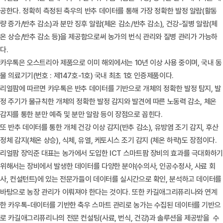
공한다. 정확히 측정된 축우의 반추 데이터를 통해 가장 정확한 발정 알람(활동
량 증가/반추 감소)과 분만 징후 알람(체온 감소/반추 감소), 건강-질병 알람(체
온 상승/반추 감소 등)을 제공함으로써 농가의 번식 관리와 질병 관리가 가능하
다.
카우톡은 오스트리아 제품으로 이미 해외에서는 10년 이상 사용 중이며, 국내 동
물 의료기기(번호 : 제147호-1호) 국내 최초 1호 인증제품이다.
리얼팜에 따르면 카우톡은 반추 데이터를 기반으로 개체의 정확한 발정 탐지, 발
정 주기가 불규칙한 개체의 정확한 발정 감지와 발견에 따른 노동력 감소, 체온
감지를 통한 분만 예측 및 분만 알람 등이 장점으로 꼽힌다.
또 반추 데이터를 통한 개체 건강 이상 감지(반추 감소), 유방염 조기 감지, 후산
정체 감지(체온 상승), 식체, 유열, 케토시스 조기 감지 (체온 하락)도 장점이다.
리얼팜 장익준 대표는 농가에서 도입한 ICT 스마트팜 장비의 효과를 극대화하기
위해서는 장비에서 발생한 데이터를 다양한 분야(수의사, 인공수정사, 사료 회
사, 컨설턴트)에 있는 전문가들이 데이터를 실시간으로 확인, 분석하고 데이터를
바탕으로 농장 관리가 이뤄져야 한다는 것이다. 또한 카길애그리퓨리나와 연계
한 카우톡-데이터를 기반한 축우 스마트 관리로 농가는 수집된 데이터를 기반으
로 카길애그리퓨리나의 전문 컨설팅(사료, 번식, 건강)과 솔루션을 제공받을 수