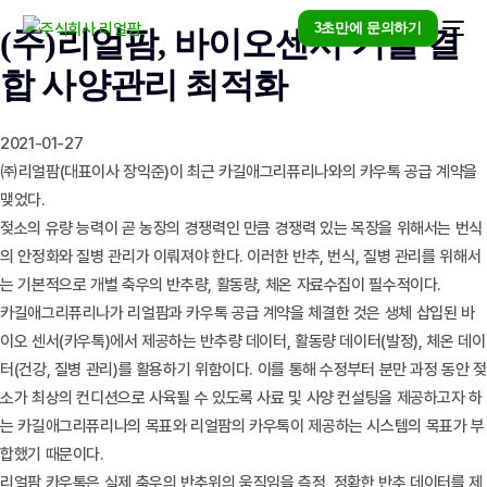
3초만에 문의하기
(주)리얼팜, 바이오센서 기술 결
합 사양관리 최적화
2021-01-27
㈜리얼팜(대표이사 장익준)이 최근 카길애그리퓨리나와의 카우톡 공급 계약을
맺었다.
젖소의 유량 능력이 곧 농장의 경쟁력인 만큼 경쟁력 있는 목장을 위해서는 번식
의 안정화와 질병 관리가 이뤄져야 한다. 이러한 반추, 번식, 질병 관리를 위해서
는 기본적으로 개별 축우의 반추량, 활동량, 체온 자료수집이 필수적이다.
카길애그리퓨리나가 리얼팜과 카우톡 공급 계약을 체결한 것은 생체 삽입된 바
이오 센서(카우톡)에서 제공하는 반추량 데이터, 활동량 데이터(발정), 체온 데이
터(건강, 질병 관리)를 활용하기 위함이다. 이를 통해 수정부터 분만 과정 동안 젖
소가 최상의 컨디션으로 사육될 수 있도록 사료 및 사양 컨설팅을 제공하고자 하
는 카길애그리퓨리나의 목표와 리얼팜의 카우톡이 제공하는 시스템의 목표가 부
합했기 때문이다.
리얼팜 카우톡은 실제 축우의 반추위의 움직임을 측정, 정확한 반추 데이터를 제